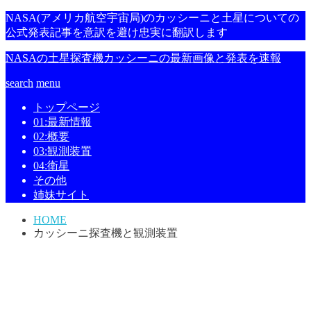
NASA(アメリカ航空宇宙局)のカッシーニと土星についての
公式発表記事を意訳を避け忠実に翻訳します
NASAの土星探査機カッシーニの最新画像と発表を速報
search
menu
トップページ
01:最新情報
02:概要
03:観測装置
04:衛星
その他
姉妹サイト
HOME
カッシーニ探査機と観測装置