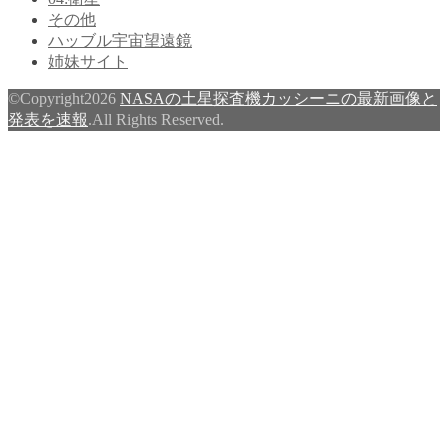
その他
ハッブル宇宙望遠鏡
姉妹サイト
©Copyright2026
NASAの土星探査機カッシーニの最新画像と
発表を速報
.All Rights Reserved.