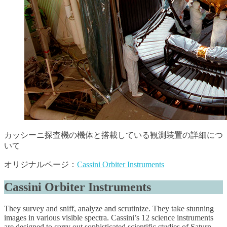
カッシーニ探査機の機体と搭載している観測装置の詳細につ
いて
オリジナルページ：
Cassini Orbiter Instruments
Cassini Orbiter Instruments
They survey and sniff, analyze and scrutinize. They take stunning
images in various visible spectra. Cassini’s 12 science instruments
are designed to carry out sophisticated scientific studies of Saturn,