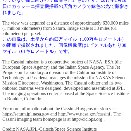
っていない面に向かって撮影されたものです。2017年1月18
日にカッシーニ探査機搭載の広角カメラで緑色の光で撮影さ
れました。
The view was acquired at a distance of approximately 630,000 miles
(1 million kilometers) from Saturn. Image scale is 38 miles (61
kilometers) per pixel.
この画像は、土星から約63万マイル（100万キロメートル）
の距離で撮影されました。画像解像度は1ピクセルあたり38
マイル（61キロメートル）です。
The Cassini mission is a cooperative project of NASA, ESA (the
European Space Agency) and the Italian Space Agency. The Jet
Propulsion Laboratory, a division of the California Institute of
Technology in Pasadena, manages the mission for NASA’s Science
Mission Directorate, Washington. The Cassini orbiter and its two
onboard cameras were designed, developed and assembled at JPL.
The imaging operations center is based at the Space Science Institute
in Boulder, Colorado.
For more information about the Cassini-Huygens mission visit
https://saturn.jpl.nasa.gov and http://www.nasa.gov/cassini . The
Cassini imaging team homepage is at http://ciclops.org .
Credit: NASA/JPL-Caltech/Space Science Institute