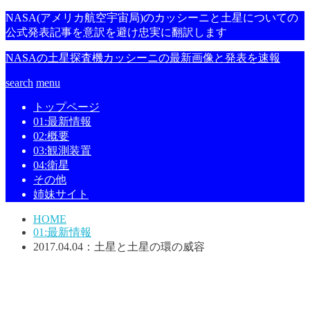
NASA(アメリカ航空宇宙局)のカッシーニと土星についての
公式発表記事を意訳を避け忠実に翻訳します
NASAの土星探査機カッシーニの最新画像と発表を速報
search
menu
トップページ
01:最新情報
02:概要
03:観測装置
04:衛星
その他
姉妹サイト
HOME
01:最新情報
2017.04.04：土星と土星の環の威容