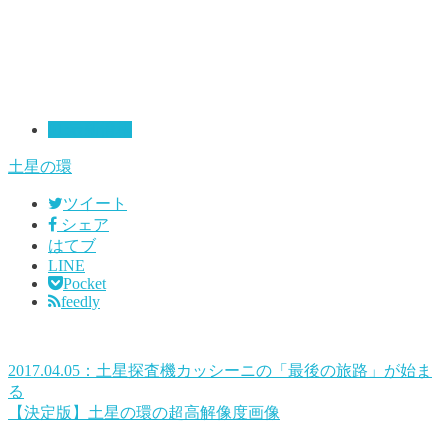
01:最新情報
土星の環
ツイート
シェア
はてブ
LINE
Pocket
feedly
2017.04.05：土星探査機カッシーニの「最後の旅路」が始ま
る
【決定版】土星の環の超高解像度画像