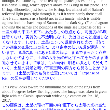
through. But some light reflected by the planet passes through the
less dense A ring, which appears above the B ring in this photo. The
C ring, silhouetted just below the B ring, lets almost all of Saturn’s
reflected light pass right through it, as if it were barely there at all.
The F ring appears as a bright arc in this image, which is visible
against both the backdrop of Saturn and the dark sky. (For a diagram
showing the names and positions of the rings see Expanse of Ice .)
土星の環の平面の直下にあたるこの視点から、高密度のB環
は暗くなり、実質的に不透明になり、光はほとんど通過しな
くなります。しかし、土星によって反射された光の一部は、
この画像のB環の上に現れ、より密度の低いA環を通過して
います。 B環の真下にあるC環の影は、まるでまったく存在
しないかのように、土星の反射光の殆どすべてをそのまま通
過させています。 F環は、この画像に明るい弧として見えて
いて、土星の背景と暗い宇宙空間の両方から見ることができ
ます。 （土星の環の名前と位置については「Expanse of
Ice」の図を参照してください）。
This view looks toward the unilluminated side of the rings from
about 7 degrees below the ring plane. The image was taken in green
light with the Cassini spacecraft wide-angle camera on Jan. 18,
2017.
この画像は、土星の環の平面の約7度下から太陽の光の当た