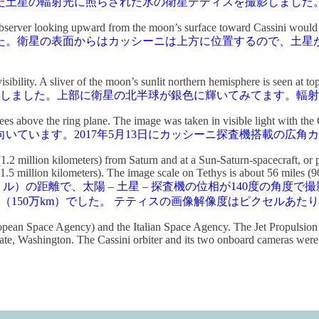
た土星の輻射光に照らされた氷の衛星テティスを撮影しました
observer looking upward from the moon’s surface toward Cassini would se
た。衛星の表面からはカッシーニは上方に位置するので、土星
sibility. A sliver of the moon’s sunlit northern hemisphere is seen at top
にしました。上部に衛星の北半球が銀色に輝いてみてます。輻
rees above the ring plane. The image was taken in visible light with t
いています。2017年5月13日にカッシーニ探査機搭載の広角
.2 million kilometers) from Saturn and at a Sun-Saturn-spacecraft, or p
.5 million kilometers). The image scale on Tethys is about 56 miles (90
ートル）の距離で、太陽 – 土星 – 探査機の位相が140度の角度
ル（150万km）でした。 テティスの画像解像度はピクセルあた
ean Space Agency) and the Italian Space Agency. The Jet Propulsion La
te, Washington. The Cassini orbiter and its two onboard cameras were