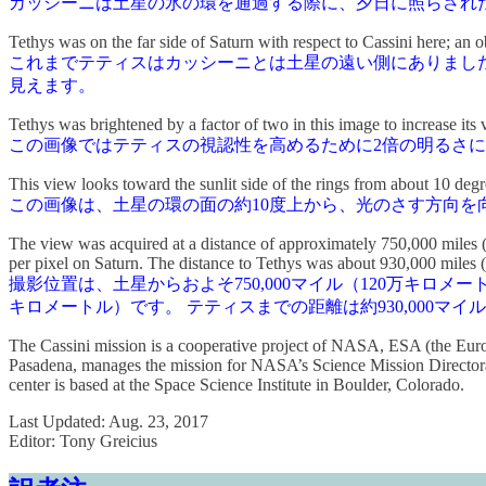
カッシーニは土星の氷の環を通過する際に、夕日に照らされ
Tethys was on the far side of Saturn with respect to Cassini here; an 
これまでテティスはカッシーニとは土星の遠い側にありまし
見えます。
Tethys was brightened by a factor of two in this image to increase its vi
この画像ではテティスの視認性を高めるために2倍の明るさ
This view looks toward the sunlit side of the rings from about 10 deg
この画像は、土星の環の面の約10度上から、光のさす方向を向
The view was acquired at a distance of approximately 750,000 miles (1
per pixel on Saturn. The distance to Tethys was about 930,000 miles (1
撮影位置は、土星からおよそ750,000マイル（120万キロメ
キロメートル）です。 テティスまでの距離は約930,000マイ
The Cassini mission is a cooperative project of NASA, ESA (the Europ
Pasadena, manages the mission for NASA’s Science Mission Directora
center is based at the Space Science Institute in Boulder, Colorado.
Last Updated: Aug. 23, 2017
Editor: Tony Greicius