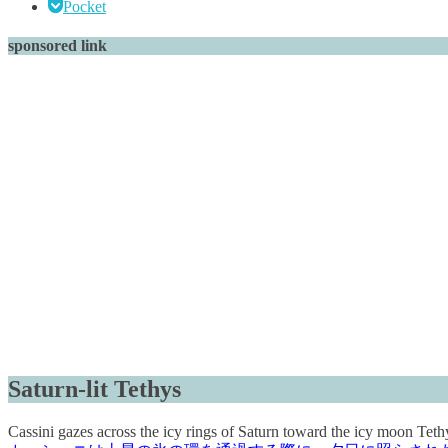
Pocket
sponsored link
Saturn-lit Tethys
Cassini gazes across the icy rings of Saturn toward the icy moon Tethy