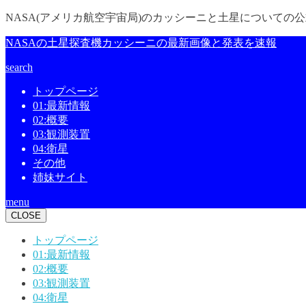
NASA(アメリカ航空宇宙局)のカッシーニと土星についての
NASAの土星探査機カッシーニの最新画像と発表を速報
search
トップページ
01:最新情報
02:概要
03:観測装置
04:衛星
その他
姉妹サイト
menu
CLOSE
トップページ
01:最新情報
02:概要
03:観測装置
04:衛星